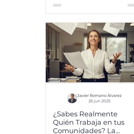
administración de fincas. Su valor
no está en los grandes discursos
tecnológicos, sino en su
capacidad para ordenar
incidencias, apoyar la redacción d
actas, facilitar el seguimiento
normativo, mejorar el análisis
financiero y coordinar mejor el
trabajo con proveedores. La clave,
como apunta el artículo, no es
usar IA por moda, sino integrarla
con método en los procesos
reales del despacho.
Javier Romano Álvarez
26 jun 2025
¿Sabes Realmente
Quién Trabaja en tus
Comunidades? La