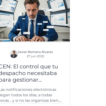
la identidad digital.
Javier Romano Álvarez
27 jun 2025
CEN: El control que tu
despacho necesitaba
para gestionar
notificaciones
Las notificaciones electrónicas
electrónicas
llegan todos los días, a todas
horas… y si no las organizas bien,
se pueden convertir en un dolor