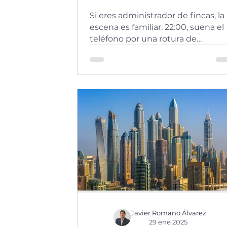
Homologación de
Si eres administrador de fincas, la
Proveedores como Sell
escena es familiar: 22:00, suena el
de Garantía
teléfono por una rotura de
bajante. Necesitas un fontanero
de...
Javier Romano Álvarez
29 ene 2025