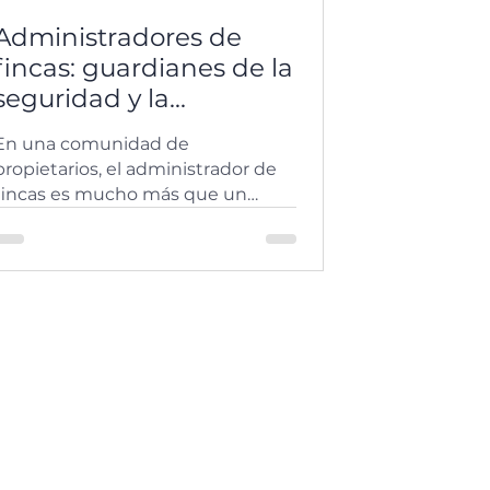
Administradores de
fincas: guardianes de la
seguridad y la
excelencia
En una comunidad de
propietarios, el administrador de
fincas es mucho más que un
gestor de recibos o un
organizador de reuniones. Es el...