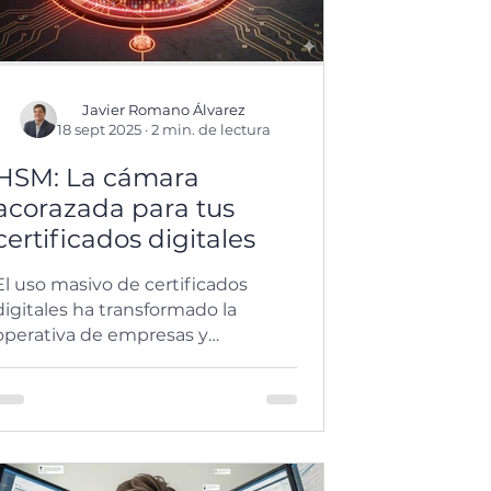
Javier Romano Álvarez
18 sept 2025
·
2 min. de lectura
HSM: La cámara
acorazada para tus
certificados digitales
El uso masivo de certificados
digitales ha transformado la
operativa de empresas y
despachos, pero también ha
abierto una brecha silenciosa: la
vulnerabilidad de su custodia.
Frente a este riesgo, tecnologías
como el HSM plantean un cambio
de paradigma en la protección de