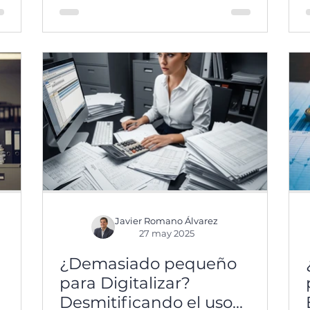
administradores de fincas. El
aumento de ocupación en
urbanizaciones y comunidades
dispara las incidencias, complica la
e
gestión de espacios comunes y
multiplica las consultas diarias.
Ante este escenario, herramientas
como AD Comunidad permiten
centralizar comunicaciones,
agilizar reservas y organizar la
gestión de incidencias para
afrontar los meses estivales con
mayor control, eficiencia y
tranquilidad.
Javier Romano Álvarez
27 may 2025
¿Demasiado pequeño
para Digitalizar?
Desmitificando el uso