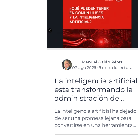
principales funcionalidades, DEH
Online ha preparado un vídeo
interactivo que permite explorar
el panel al ritmo de cada usuario.
Manuel Galán Pérez
07 ago 2025
·
5 min. de lectura
La inteligencia artificial
está transformando la
administración de
fincas (de verdad, no
La inteligencia artificial ha dejado
en PowerPoint)
de ser una promesa lejana para
convertirse en una herramienta
práctica dentro de la