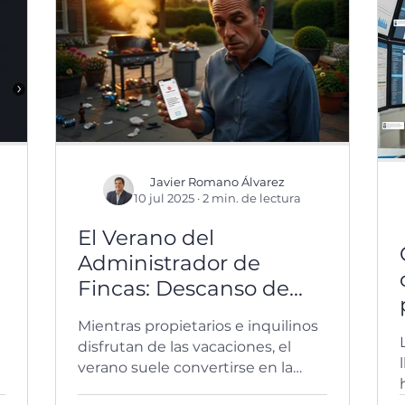
Javier Romano Álvarez
10 jul 2025
·
2 min. de lectura
El Verano del
Administrador de
Fincas: Descanso de
unos, Tormenta
Mientras propietarios e inquilinos
Perfecta de otros
disfrutan de las vacaciones, el
verano suele convertirse en la
época más intensa para los