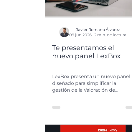
Javier Romano Álvarez
09 jun 2026
·
2 min. de lectura
Te presentamos el
nuevo panel LexBox
LexBox presenta un nuevo panel
diseñado para simplificar la
gestión de la Valoración de
Riesgos y la Protección de Datos.
La actualización incorpora
búsquedas más rápidas, mayor
seguridad, más control sobre los
procesos y una experiencia de us
renovada. Para mostrar sus