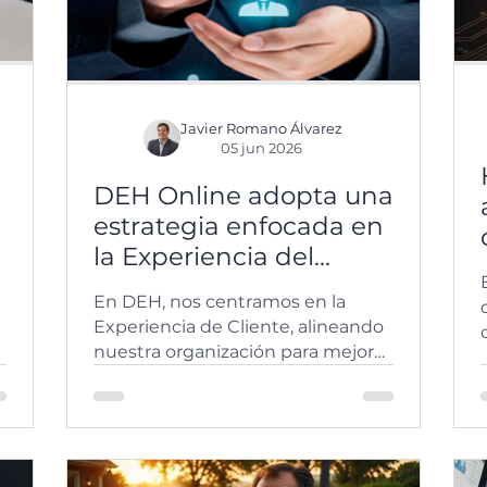
Javier Romano Álvarez
05 jun 2026
DEH Online adopta una
estrategia enfocada en
la Experiencia del
Cliente, colocando al
En DEH, nos centramos en la
cliente en el centro de
Experiencia de Cliente, alineando
todas nuestras
nuestra organización para mejorar
decisiones y acciones.
su satisfacción y fidelidad.
o