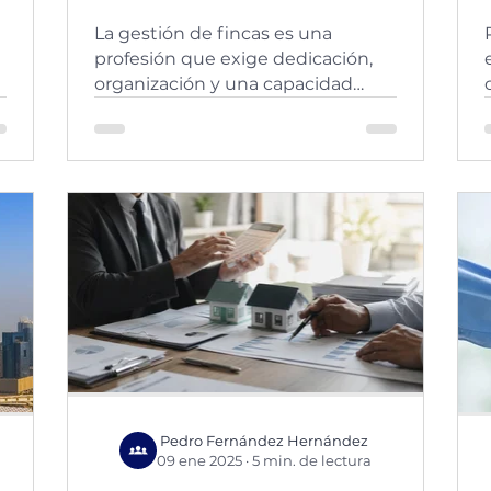
de herramientas para
La gestión de fincas es una
o
digitalizar tu
profesión que exige dedicación,
Administración de
organización y una capacidad
Fincas
multitarea casi sobrehumana. Ya
sea que...
y
Pedro Fernández Hernández
09 ene 2025
·
5 min. de lectura