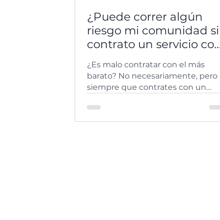
¿Puede correr algún
riesgo mi comunidad si
contrato un servicio co
el proveedor más
¿Es malo contratar con el más
barato?
barato? No necesariamente, pero
siempre que contrates con un
proveedor, ten en cuenta que si
eres...