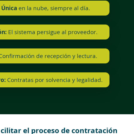
 Única
en la nube, siempre al día.
ón:
El sistema persigue al proveedor.
onfirmación de recepción y lectura.
o:
Contratas por solvencia y legalidad.
cilitar el proceso de contratación