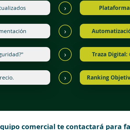
›
tualizados
Plataforma
›
umentación
Automatizaci
›
guridad?"
Traza Digital:
C
›
recio.
Ranking Objetiv
quipo comercial te contactará para fa