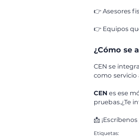
👉 Asesores fis
👉 Equipos que
¿Cómo se 
CEN se integra
como servicio 
CEN
es ese mó
pruebas.¿Te in
📩 ¡Escríbenos 
Etiquetas: