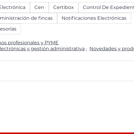
Electrónica
Cen
Certibox
Control De Expedien
inistración de fincas
Notificaciones Electrónicas
esorías
hos profesionales y PYME
lectrónicas y gestión administrativa
Novedades y prod