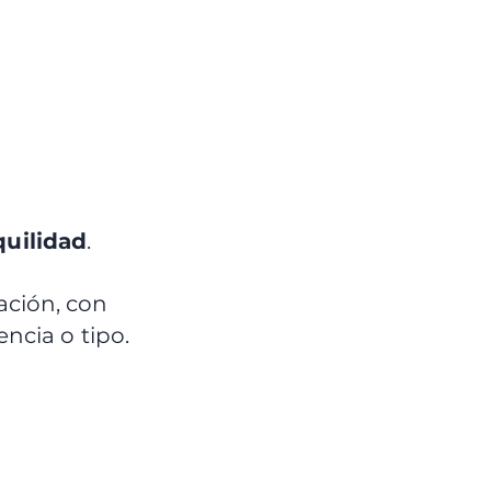
quilidad
.
ación, con
encia o tipo.