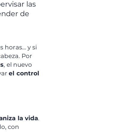
rvisar las
ender de
s horas… y si
cabeza. Por
es
, el nuevo
var
el control
aniza la vida
.
do, con