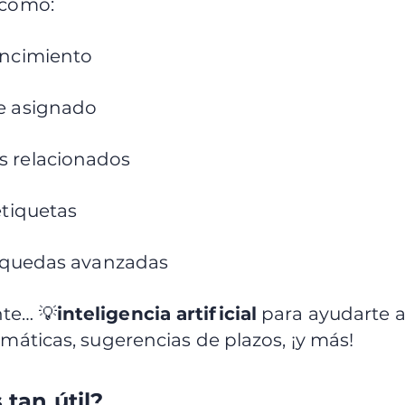
 como:
encimiento
e asignado
 relacionados
etiquetas
úsquedas avanzadas
te… 💡
inteligencia artificial
para ayudarte 
máticas, sugerencias de plazos, ¡y más!
 tan útil?