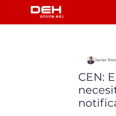
Javier Ro
CEN: E
necesi
notifi