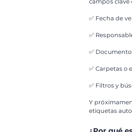
campos clave
✅ Fecha de v
✅ Responsabl
✅ Documentos
✅ Carpetas o 
✅ Filtros y b
Y próximamen
etiquetas auto
¿Por qué es