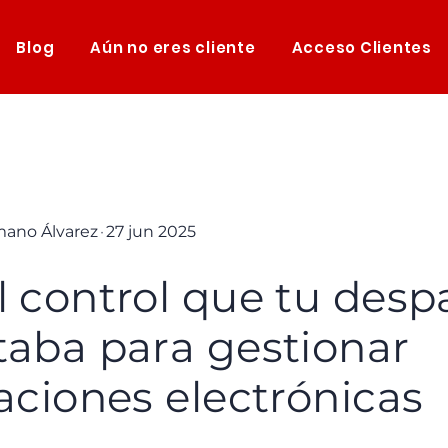
Blog
Aún no eres cliente
Acceso Clientes
mano Álvarez
·
27 jun 2025
l control que tu des
taba para gestionar
caciones electrónicas